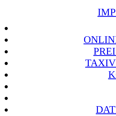
IM
ONLIN
PREI
TAXI
K
DAT