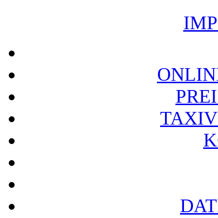
IM
ONLIN
PREI
TAXI
K
DAT