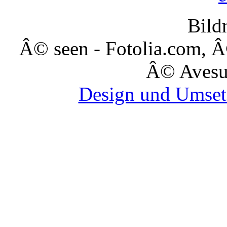
Bild
Â© seen - Fotolia.com, Â
Â© Avesun
Design und Umset